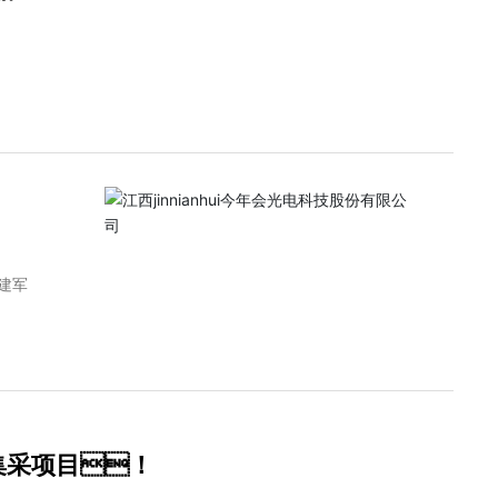
建军
备集采项目！