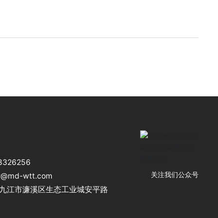
8326256
r@md-wtt.com
关注我们公众号
西省九江市濂溪区生态工业城安平路
江西jinnianhui今年会光电
科技股份有限公司