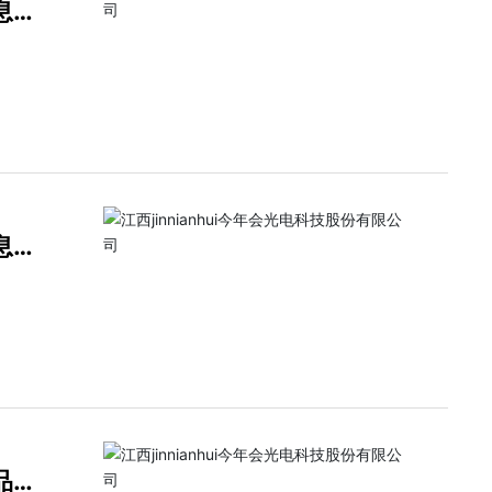
息
息
品