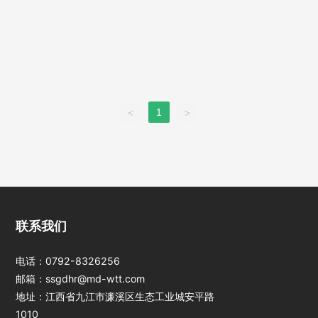
1
<
>
江西jinnianhui今
联系我们
年会光电科技股份
有限公司
电话：
0792-8326256
邮箱：
ssgdhr@md-wtt.com
地址：江西省九江市濂溪区生态工业城安平路
1010