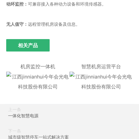
动环监控
：
可兼容接入各种动力设备和环境传感器。
无人值守：
远程管理机房设备及信息。
相关产品
机房监控一体机
智慧机房运营平台
上一条
一体化智慧电源
下一条
城市级智慧停车一站式解决方案