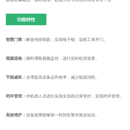
功能特性
智慧门禁：
解放传统钥匙，实现电子锁、远程工单开门。
视频巡检：
随时调取视频监控，进行实时机房巡查。
节能减耗：
合理提高设备运作效率，减少能源消耗。
闭环管理：
对机房人员进出实现全流程记录管控，实现闭环管理。
高效维护：
设备故障能够第一时间告警并推送短信。