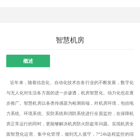
智慧机房
概述
近年来，随着信息化、自动化技术在各行业的不断发展，数字化
与无人化
对
生活各方面的
进一步
渗透，
机房
智慧化
、
动力化
也在
逐
步推广
。智慧
机房
以各类
传感器为
检测
前端，
对
机房环境，包括电
力系统、环境系统、
安防
系统和消防系统进行全面
监控
，
在保障机
房正常
运行的同时，
更能够解决
机房
防火防盗
等问题
。实现机房全
面
智慧化
运营、
集中
化管理
，
做到无人值守
，
7
*24h远程
监控的综