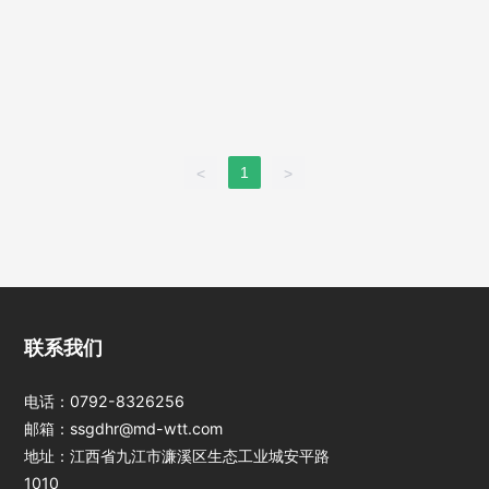
1
<
>
江西jinnianhui今
联系我们
年会光电科技股份
有限公司
电话：
0792-8326256
邮箱：
ssgdhr@md-wtt.com
地址：江西省九江市濂溪区生态工业城安平路
1010