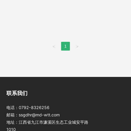
1
<
>
江西jinnianhui今
联系我们
年会光电科技股份
有限公司
电话：
0792-8326256
邮箱：
ssgdhr@md-wtt.com
地址：江西省九江市濂溪区生态工业城安平路
1010