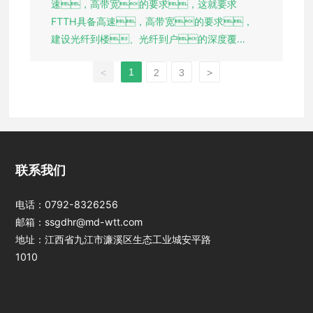
速，高带宽的要求，这就要求
FTTH具备高速，高带宽的要求，
建设光纤到楼、光纤到户的深度覆
盖，为了达到深度覆盖，这就需要更
1
<
2
3
>
多的管道和光纤资源。OLT设备的
集中布放使光缆更加紧张，为解决这个问
题，jinnianhui今年会光电PON聚合拉远设备
可有效解决长距离的OLT全覆盖。尤其
对于偏远地区的覆盖及城区纤芯不足且无法
新建光缆的场景，为运营商快速建设
江西jinnianhui今
联系我们
年会光电科技股份
FTTH铺平了道路。
有限公司
电话：
0792-8326256
邮箱：
ssgdhr@md-wtt.com
地址：江西省九江市濂溪区生态工业城安平路
1010