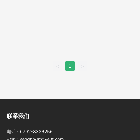
1
<
>
江西jinnianhui今
联系我们
年会光电科技股份
有限公司
电话：
0792-8326256
邮箱：
ssgdhr@md-wtt.com