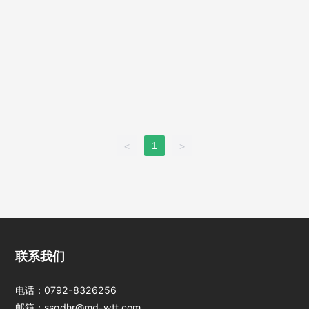
1
<
>
江西jinnianhui今
联系我们
年会光电科技股份
有限公司
电话：
0792-8326256
邮箱：
ssgdhr@md-wtt.com