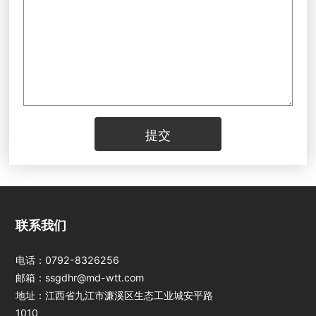
提交
江西jinnianhui今
联系我们
年会光电科技股份
有限公司
电话：
0792-8326256
邮箱：
ssgdhr@md-wtt.com
地址：江西省九江市濂溪区生态工业城安平路
1010