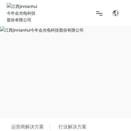
首页
解决方案
产品中心
关于jinnianhui今年会
运营商解决方案
行业解决方案