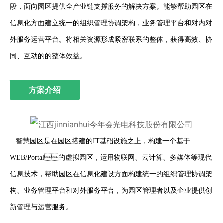
段，面向园区提供全产业链支撑服务的解决方案。能够帮助园区在
信息化方面建立统一的组织管理协调架构，业务管理平台和对内对
外服务运营平台。将相关资源形成紧密联系的整体，获得高效、协
同、互动的的整体效益。
方案介绍
智慧园区是在园区搭建的IT基础设施之上，构建一个基于
WEB/Portal的虚拟园区，运用物联网、云计算、多媒体等现代
信息技术，帮助园区在信息化建设方面构建统一的组织管理协调架
构、业务管理平台和对外服务平台，为园区管理者以及企业提供创
新管理与运营服务。